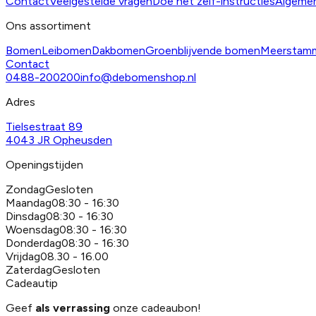
Contact
Veelgestelde vragen
Doe het zelf-instructies
Algeme
Ons assortiment
Bomen
Leibomen
Dakbomen
Groenblijvende bomen
Meerstam
Contact
0488-200200
info@debomenshop.nl
Adres
Tielsestraat 89
4043 JR Opheusden
Openingstijden
Zondag
Gesloten
Maandag
08:30 - 16:30
Dinsdag
08:30 - 16:30
Woensdag
08:30 - 16:30
Donderdag
08:30 - 16:30
Vrijdag
08.30 - 16.00
Zaterdag
Gesloten
Cadeautip
Geef
als verrassing
onze cadeaubon!