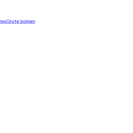
res
Grote bomen