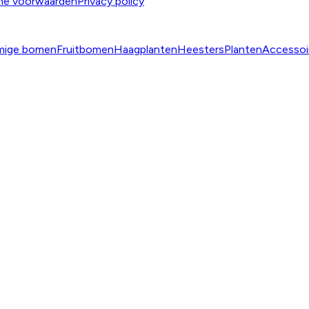
ne voorwaarden
Privacy policy
mige bomen
Fruitbomen
Haagplanten
Heesters
Planten
Accessoi