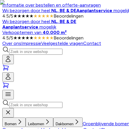
Informatie over bestellen en offerte-aanvragen
Wij bezorgen door heel
NL, BE & DE
Aanplantservice
mogelij
4.5
/
5
★★★★★
★★★★★
Beoordelingen
Wij bezorgen door heel
NL, BE & DE
Aanplantservice
mogelijk
Verkoopterrein van
40.000 m²
4.5
/
5
★★★★★
★★★★★
Beoordelingen
Over ons
Impressie
Veelgestelde vragen
Contact
Groenblijvende bome
Bomen
Leibomen
Dakbomen