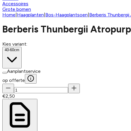
Accessoires
Grote bomen
Home
|
Haagplanten
|
Bos-Haagplantsoen
|
Berberis Thunbergi
Berberis Thunbergii Atropur
Kies variant:
40-60cm
Aanplantservice
op offerte
€
2,50