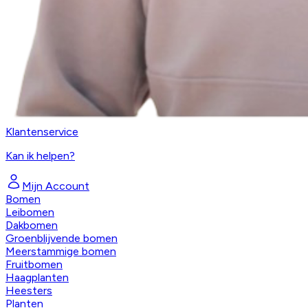
Klantenservice
Kan ik helpen?
Mijn Account
Bomen
Leibomen
Dakbomen
Groenblijvende bomen
Meerstammige bomen
Fruitbomen
Haagplanten
Heesters
Planten