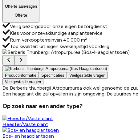
Offerte aanvragen
Offerte
Veilig bezorgd
door onze eigen bezorgdienst
Kies voor onze
vakkundige aanplantservice
Ruim verkoopterrein
van 40.000 m²
Top kwaliteit uit eigen kwekerij
altijd voordelig
Productinformatie
Specificaties
Veelgestelde vragen
Veelgestelde vragen
De Berberis thunbergii Atropurpurea ook wel genoemd de zuurb
Een haagplant die zal opvallen in zijn omgeving. De zuurbes h
Op zoek naar een ander
type?
Heester/Vaste plant
Bos- en haagplantsoen