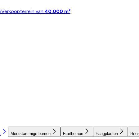
k
Verkoopterrein van
40.000 m²
n
Meerstammige bomen
Fruitbomen
Haagplanten
Hees